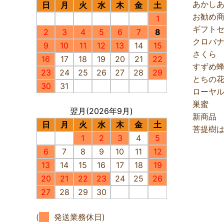
あかし
日
月
火
水
木
金
土
お勧め
1
ギフト
2
3
4
5
6
7
8
クロバ
9
10
11
12
13
14
15
さくら
16
17
18
19
20
21
22
すずめ
23
24
25
26
27
28
29
とちの
30
31
ローヤ
巣蜜
翌月(2026年9月)
新商品
日
月
火
水
木
金
土
菩提樹
1
2
3
4
5
6
7
8
9
10
11
12
13
14
15
16
17
18
19
20
21
22
23
24
25
26
27
28
29
30
(
発送業務休日)