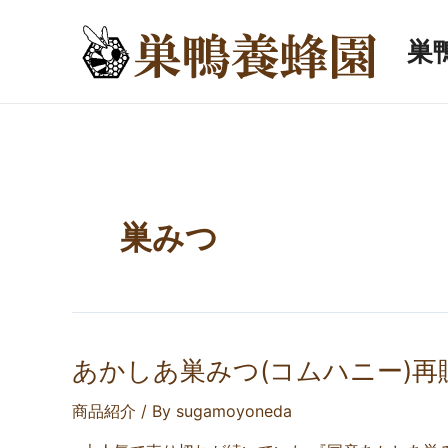
内
容
巣
を
ス
キ
ッ
プ
巣みつ
あかしあ巣みつ(コムハニー)
商品紹介
/ By
sugamoyoneda