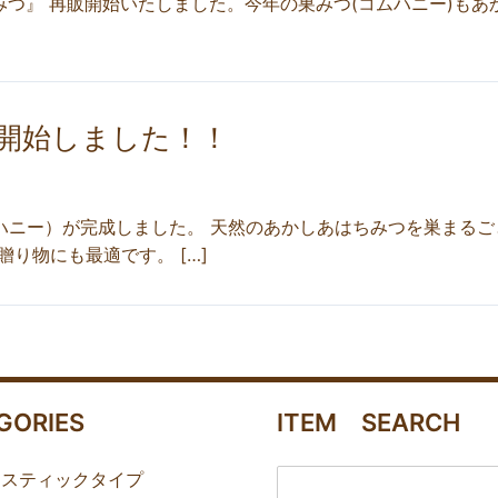
つ』 再販開始いたしました。今年の巣みつ(コムハニー)もあ
開始しました！！
ハニー）が完成しました。 天然のあかしあはちみつを巣まるご
り物にも最適です。 […]
GORIES
ITEM SEARCH
あスティックタイプ