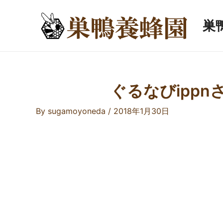
内
容
巣
を
ス
キ
ッ
プ
ぐるなびipp
By
sugamoyoneda
/
2018年1月30日