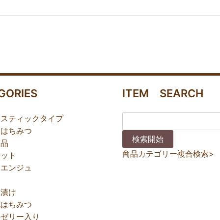
GORIES
ITEM SEARCH
あスティックタイプ
あはちみつ
商品
商品カテゴリー複合検索>
セット
ナエンジュ
蜂漬け
花はちみつ
ルゼリー入り