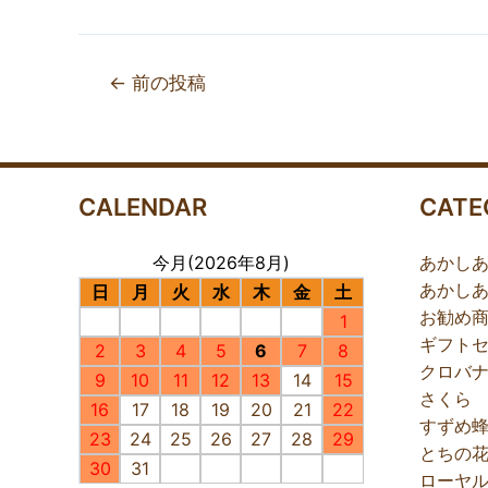
投
←
前の投稿
稿
ナ
ビ
ゲ
CALENDAR
CATE
ー
シ
今月(2026年8月)
あかし
ョ
あかし
日
月
火
水
木
金
土
ン
お勧め
1
ギフト
2
3
4
5
6
7
8
クロバ
9
10
11
12
13
14
15
さくら
16
17
18
19
20
21
22
すずめ
23
24
25
26
27
28
29
とちの
30
31
ローヤ